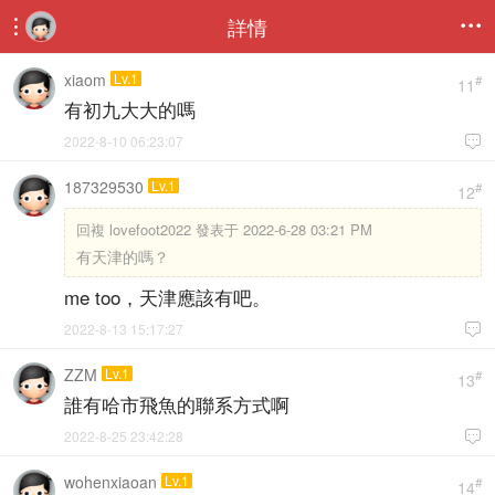
詳情


xiaom
Lv.1
#
11
有初九大大的嗎
2022-8-10 06:23:07

187329530
Lv.1
#
12
回複
lovefoot2022 發表于 2022-6-28 03:21 PM
有天津的嗎？
me too，天津應該有吧。
2022-8-13 15:17:27

ZZM
Lv.1
#
13
誰有哈市飛魚的聯系方式啊
2022-8-25 23:42:28

wohenxiaoan
Lv.1
#
14