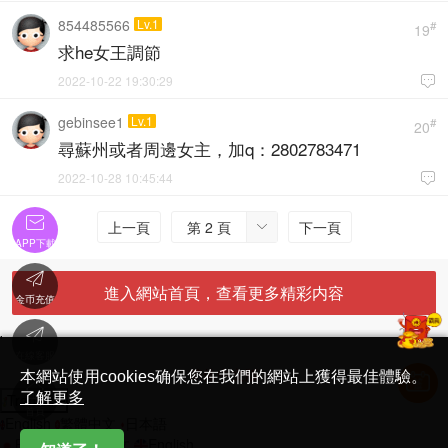
854485566
Lv.1
#
19
求he女王調節
2022-10-22 19:30:29

gebinsee1
Lv.1
#
20
尋蘇州或者周邊女主，加q：2802783471
2022-10-28 10:45:44


上一頁
第 2 頁
下一頁

APP下載

進入網站首頁，查看更多精彩内容
金币充值

'
在線客服
简体中文版
本網站使用cookies确保您在我們的網站上獲得最佳體驗。

了解更多
Translate
首頁
English
繁體中文
日本語
日本語
繁體中文
English