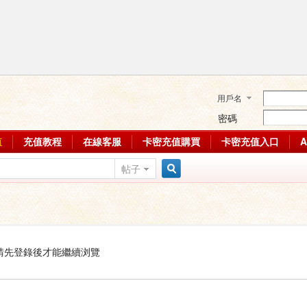
用戶名
密碼
值
充值教程
在線客服
卡密充值購買
卡密充值入口
帖子
搜
索
請先登錄後才能繼續浏覽