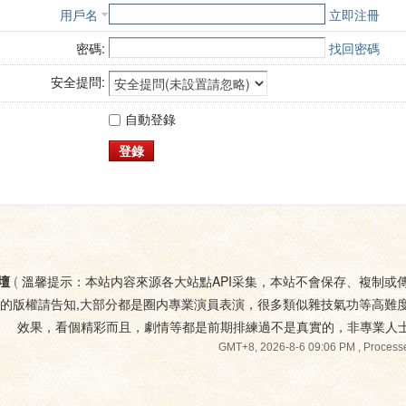
用戶名
立即注冊
密碼:
找回密碼
安全提問:
自動登錄
登錄
壇
(
溫馨提示：本站内容來源各大站點API采集，本站不會保存、複制或
您的版權請告知,大部分都是圈内專業演員表演，很多類似雜技氣功等高難
效果，看個精彩而且，劇情等都是前期排練過不是真實的，非專業人
GMT+8, 2026-8-6 09:06 PM
, Processe