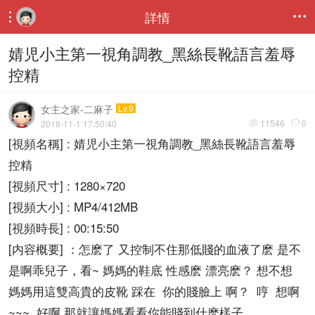
詳情


婧児小主第一視角調教_黑絲長靴語言羞辱
控精
女主之家-二麻子
Lv.9
11546
0
2018-11-1 17:50:40


[視頻名稱] : 婧児小主第一視角調教_黑絲長靴語言羞辱
控精
[視頻尺寸] : 1280×720
[視頻大小] : MP4/412MB
[視頻時長] : 00:15:50
[内容概要] ：怎麽了 又控制不住那低賤的血液了麽 是不
是啊乖兒子，看~ 媽媽的鞋底 性感麽 漂亮麽？ 想不想
媽媽用這雙高貴的皮靴 踩在 你的賤臉上 啊？ 哼 想啊
~~~ 好啊 那就讓媽媽看看你能賤到什麽樣子，