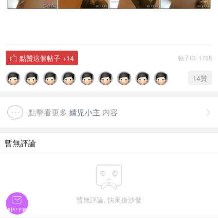
點贊這個帖子
+14
帖子ID: 1705

14
贊
點擊看更多
婧児小主
内容

暫無評論

暫無評論, 快來搶沙發

APP下載