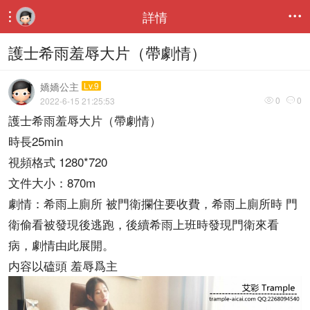
詳情


護士希雨羞辱大片（帶劇情）
嬌嬌公主
Lv.9
0
0
2022-6-15 21:25:53


護士希雨羞辱大片（帶劇情）
時長25min
視頻格式 1280*720
文件大小：870m
劇情：希雨上廁所 被門衛攔住要收費，希雨上廁所時 門
衛偷看被發現後逃跑，後續希雨上班時發現門衛來看
病，劇情由此展開。
内容以磕頭 羞辱爲主