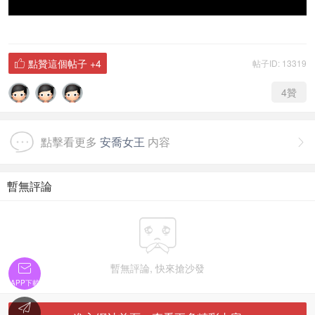
點贊這個帖子
+4
帖子ID: 13319

4
贊
點擊看更多
安喬女王
内容

暫無評論

暫無評論, 快來搶沙發

APP下載
